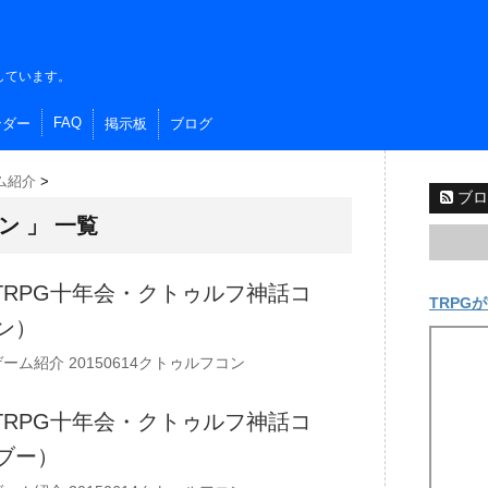
しています。
FAQ
ンダー
掲示板
ブログ
ム紹介
>
ブロ
コン 」 一覧
台TRPG十年会・クトゥルフ神話コ
TRPGが
ン）
ゲーム紹介
20150614クトゥルフコン
台TRPG十年会・クトゥルフ神話コ
ブー）