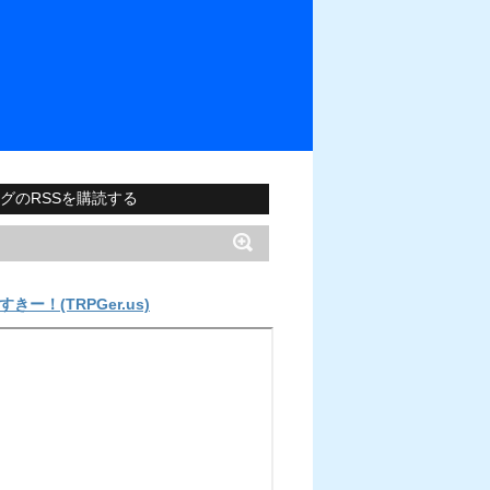
グのRSSを購読する
すきー！(TRPGer.us)