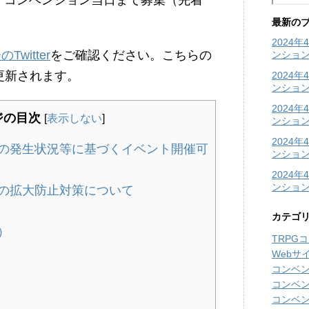
：コンベンション当日まで募集（先着
最新の
2024
witter
をご確認ください。こちらの
ンショ
更新されます。
2024
ンショ
2024
ジの目次
[
表示しない
]
ンション
2024
の発生状況等に基づくイベント開催可
ンション
2024
ンショ
の拡大防止対策について
カテゴ
）
TRPG
Webサ
コンベ
コンベ
コンベ