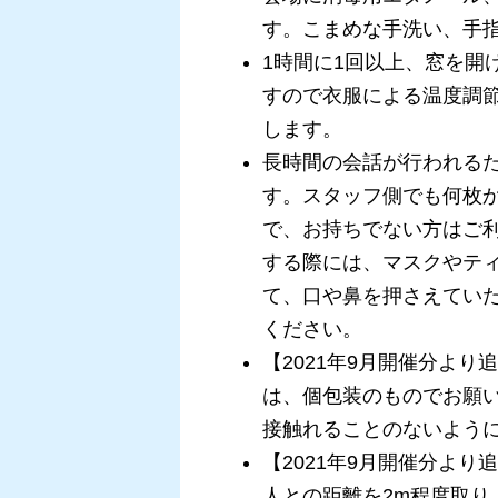
す。こまめな手洗い、手
1時間に1回以上、窓を開
すので衣服による温度調
します。
長時間の会話が行われる
す。スタッフ側でも何枚
で、お持ちでない方はご
する際には、マスクやテ
て、口や鼻を押さえてい
ください。
【2021年9月開催分よ
は、個包装のものでお願
接触れることのないよう
【2021年9月開催分よ
人との距離を2m程度取り