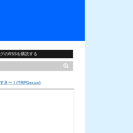
グのRSSを購読する
すきー！(TRPGer.us)