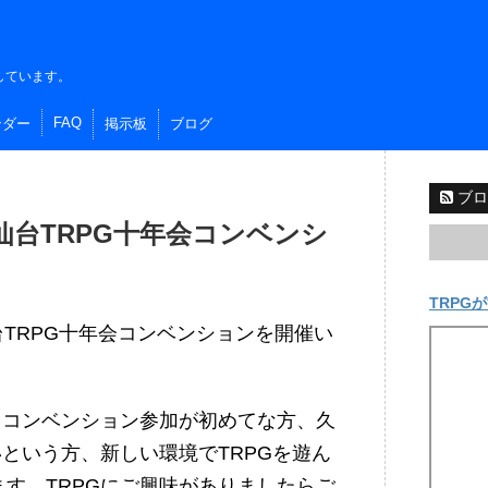
しています。
FAQ
ンダー
掲示板
ブログ
ブロ
）仙台TRPG十年会コンベンシ
TRPGが
仙台TRPG十年会コンベンションを開催い
、コンベンション参加が初めてな方、久
いという方、新しい環境でTRPGを遊ん
す。TRPGにご興味がありましたらご