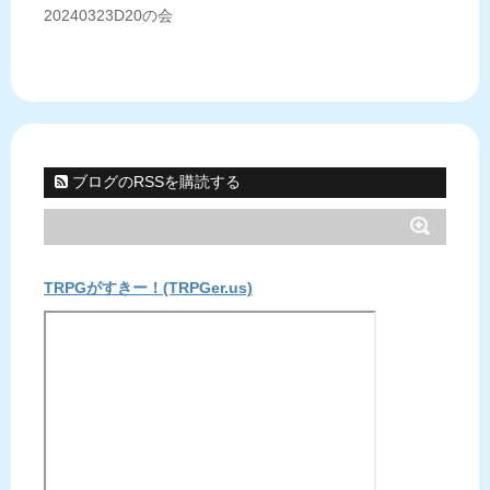
20240323D20の会
ブログのRSSを購読する
TRPGがすきー！(TRPGer.us)