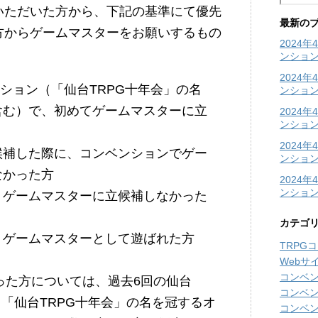
いただいた方から、下記の基準にて優先
最新の
方からゲームマスターをお願いするもの
2024
ンショ
2024
ンション（「仙台TRPG十年会」の名
ンショ
含む）で、初めてゲームマスターに立
2024
ンション
2024
候補した際に、コンベンションでゲー
ンション
なかった方
2024
ンショ
、ゲームマスターに立候補しなかった
カテゴ
、ゲームマスターとして遊ばれた方
TRPG
Webサ
コンベ
った方については、過去6回の仙台
コンベ
（「仙台TRPG十年会」の名を冠するオ
コンベ