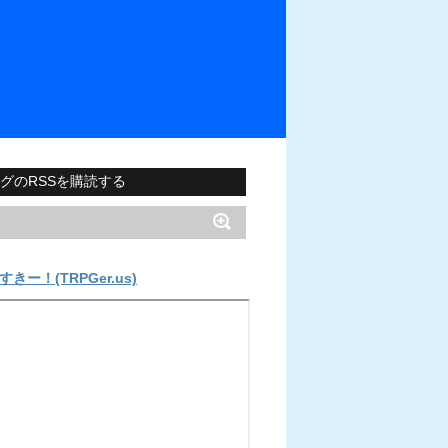
グのRSSを購読する
すきー！(TRPGer.us)