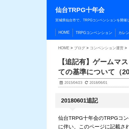
仙台TRPG十年会
宮城県仙台市で、TRPGコンベンションを開催
HOME
TRPGコンベンション
カレ
HOME
>
ブログ
>
コンベンション運営
>
【追記有】ゲームマ
ての基準について（201
2015/04/23
2018/06/01
20180601追記
仙台TRPG十年会のTRPG
に伴い、このページに記載さ