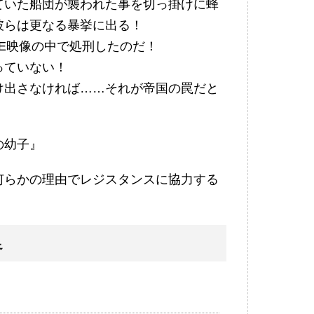
ていた船団が襲われた事を切っ掛けに蜂
彼らは更なる暴挙に出る！
VE映像の中で処刑したのだ！
っていない！
け出さなければ……それが帝国の罠だと
の幼子』
何らかの理由でレジスタンスに協力する
足