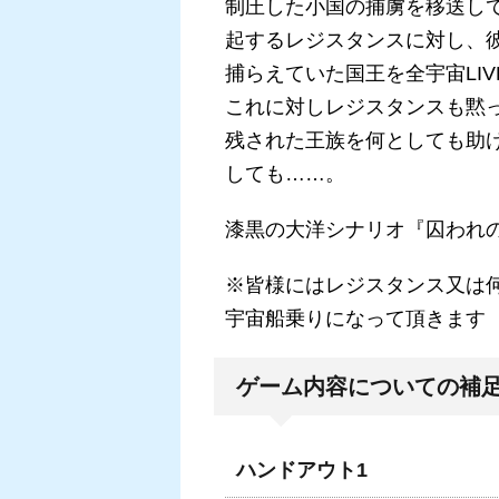
制圧した小国の捕虜を移送し
起するレジスタンスに対し、
捕らえていた国王を全宇宙LI
これに対しレジスタンスも黙
残された王族を何としても助
しても……。
漆黒の大洋シナリオ『囚われ
※皆様にはレジスタンス又は
宇宙船乗りになって頂きます
ゲーム内容についての補
ハンドアウト1