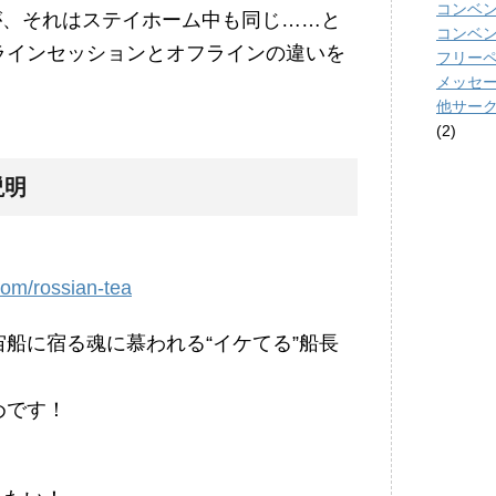
コンベ
が、それはステイホーム中も同じ……と
コンベ
ラインセッションとオフラインの違いを
フリーペー
メッセ
他サー
！
(2)
説明
』
com/rossian-tea
船に宿る魂に慕われる“イケてる”船長
！
めです！
！