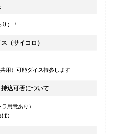
足
あり）！
イス（サイコロ）
（共用）可能ダイス持参します
、持込可否について
ャラ用意あり）
れば）