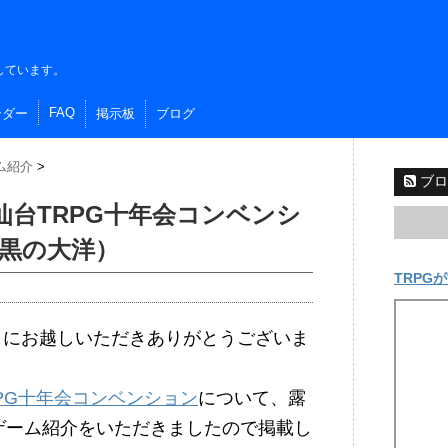
しています。
FAQ
ンダー
掲示板
ブログ
ム紹介
>
ブロ
）仙台TRPG十年会コンベンシ
黒の大洋）
TRPGが
イトにお越しいただきありがとうございま
RPG十年会コンベンション
について、露
ゲーム紹介をいただきましたので掲載し