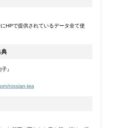
までにHPで提供されているデータ全て使
出典
幼子』
com/rossian-tea