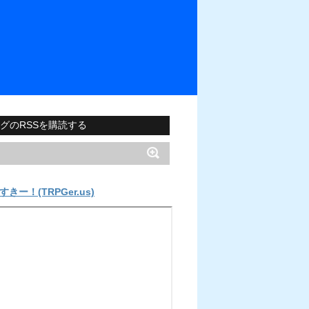
グのRSSを購読する
すきー！(TRPGer.us)