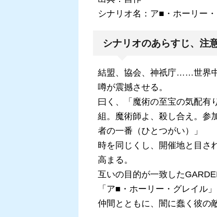
シナリオ名：ア■・ホーリー
シナリオのあらすじ、注
結盟、協会、神祇庁……世界
噂が震撼させる。
曰く、「魔術の至宝の気配有
組。魔術師よ、殺し合え。参
者の一番（ひとつがい）」
時を同じくし、開催地と目さ
高まる。
互いの目的が一致したGARD
「ア■・ホーリー・グレイル」
仲間とともに、闇に蠢く彼の