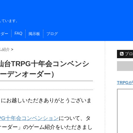
しています。
FAQ
ンダー
掲示板
ブログ
ム紹介
>
ブロ
）仙台TRPG十年会コンベンシ
ーデンオーダー）
TRPGが
イトにお越しいただきありがとうございま
RPG十年会コンベンション
について、タ
オーダー」のゲーム紹介をいただきまし