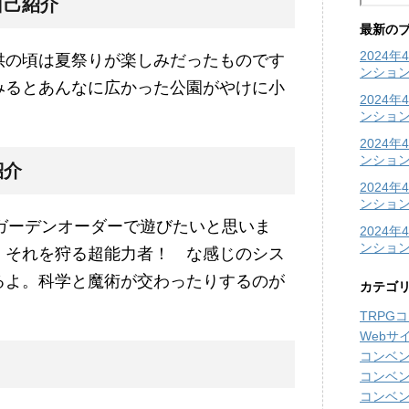
自己紹介
最新の
2024
供の頃は夏祭りが楽しみだったものです
ンショ
みるとあんなに広かった公園がやけに小
2024
。
ンショ
2024
ンション
紹介
2024
ンション
ガーデンオーダーで遊びたいと思いま
2024
ンショ
、それを狩る超能力者！ な感じのシス
るよ。科学と魔術が交わったりするのが
カテゴ
TRPG
Webサ
コンベ
コンベ
コンベ