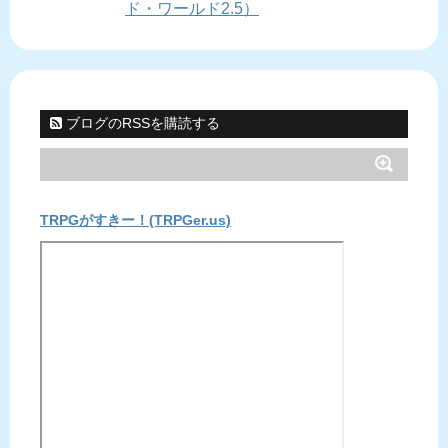
ド・ワールド2.5）
ブログのRSSを購読する
TRPGがすきー！(TRPGer.us)