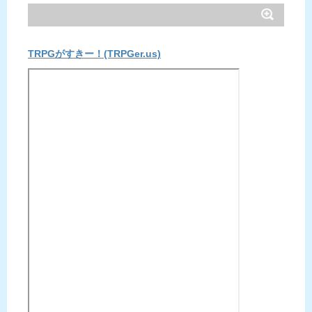
TRPGがすきー！(TRPGer.us)