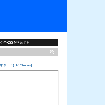
グのRSSを購読する
すきー！(TRPGer.us)