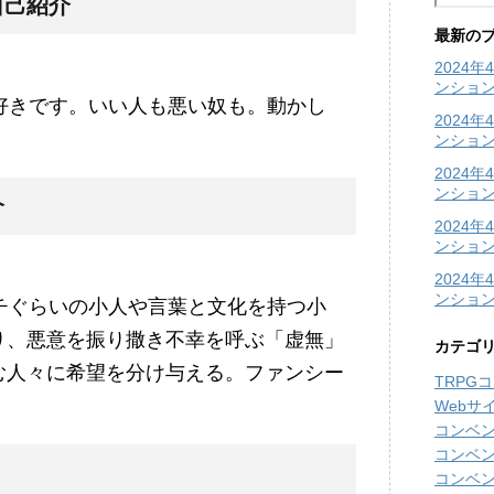
自己紹介
最新の
2024
ンショ
好きです。いい人も悪い奴も。動かし
2024
ンショ
2024
ンション
介
2024
ンション
2024
ンショ
チぐらいの小人や言葉と文化を持つ小
り、悪意を振り撒き不幸を呼ぶ「虚無」
カテゴ
む人々に希望を分け与える。ファンシー
TRPG
Webサ
コンベ
コンベ
コンベ