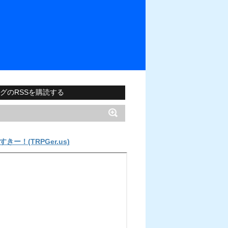
グのRSSを購読する
すきー！(TRPGer.us)