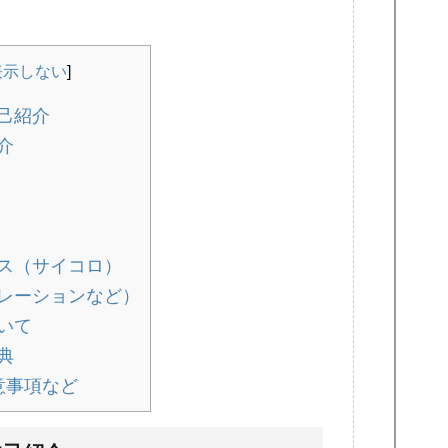
表示しない
]
己紹介
介
ス（サイコロ）
レーションなど）
いて
典
意事項など