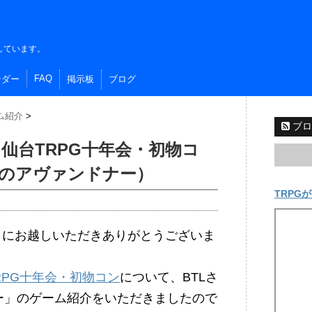
しています。
FAQ
ンダー
掲示板
ブログ
ム紹介
>
ブロ
日）仙台TRPG十年会・初物コ
のアヴァンドナー）
TRPGが
イトにお越しいただきありがとうございま
TRPG十年会・初物コン
について、BTLさ
ー」のゲーム紹介をいただきましたので