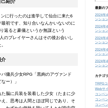
自己紹介
最新の
2024
ョンに行ったのは進学して仙台に来た6
ンショ
が最初です、知り合いなんかいないのに
2024
振り返ると豪儀というか無謀という
ンショ
2人のプレイヤーさんはその後お会いし
2024
ンション
た。
2024
ンション
紹介
2024
ンショ
バ傭兵少女RPG「黒絢のアヴァンド
カテゴ
どなー）」
TRPG
Webサ
れた脳に兵装を装着した少女（たまに少
コンベ
コンベ
いえ、思考は人間とほぼ同じであり、そ
コンベ