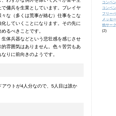
し、わずかな例外を除いて人々が皆中空
コンベ
上で傭兵を生業としています。プレイヤ
コンベ
フリーペー
様々な（多くは荒事が絡む）仕事をこな
メッセ
強化していくことになります。その先に
他サー
(2)
決めるべきことです。
、生体兵器などという悲壮感を感じさせ
末的雰囲気はありません。色々苦労もあ
れなりに前向きのようです。
ドアウトが4人分なので、5人目は誰か