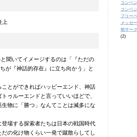
コンベ
コンベ
フリーペー
炎上
メッセ
他サー
(2)
Gと聞いてイメージするのは「『ただの
)たちが『神話的存在』に立ち向かう」と
ることができればハッピーエンド、神話
ばトゥルーエンドと言っていいほどで、
話生物に「勝つ」なんてことは滅多にな
に登場する探索者たちは日本の戦国時代
ただの化け物くらい一発で蹴散らしてし