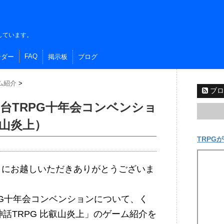
しています。
FAQ
ンダー
掲示板
ブログ
ム紹介
>
ブロ
）仙台TRPG十年会コンベンショ
山炎上）
TRPGが
イトにお越しいただきありがとうございま
RPG十年会コンベンションについて、く
話TRPG 比叡山炎上」のゲーム紹介を