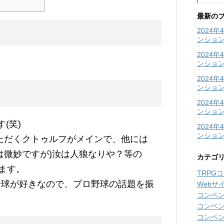
最新の
2024
ンショ
2024
ンショ
2024
ンション
2024
ンション
(笑)
2024
ンショ
いただくクトゥルフがメインで、他には
かは微妙ですが)汝は人狼なりや？等の
カテゴ
でます。
TRPG
野球が好きなので、プロ野球の話題を振
Webサ
コンベ
コンベ
コンベ