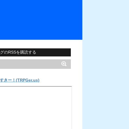
グのRSSを購読する
すきー！(TRPGer.us)