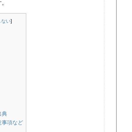
す。
しない
]
出典
意事項など