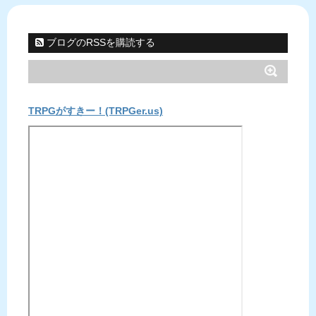
ブログのRSSを購読する
TRPGがすきー！(TRPGer.us)