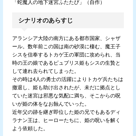
「蛇魔人の地下迷宮ふたたび」（自作）
シナリオのあらすじ
アランシア大陸の南方にある都市国家、シャザ
ール。数年前この国は南の砂漠に棲む、魔王子
シスを信奉するトカゲ王の軍団に攻められ、当
時の王の娘であるピュブリス姫もシスの生贄と
して連れ去られてしまった。
その時は4人の勇士の活躍によりトカゲ兵たちは
撤退し、姫も助け出されたが、未だに拠点とし
ていた迷宮は邪悪な気配に満ち、そこからの呪
いが姫の体をなお蝕んでいった。
近年父の跡を継ぎ即位した姫の兄でもあるディ
ラナン王は、ヒーローたちに、姫の呪いを解く
よう依頼した。