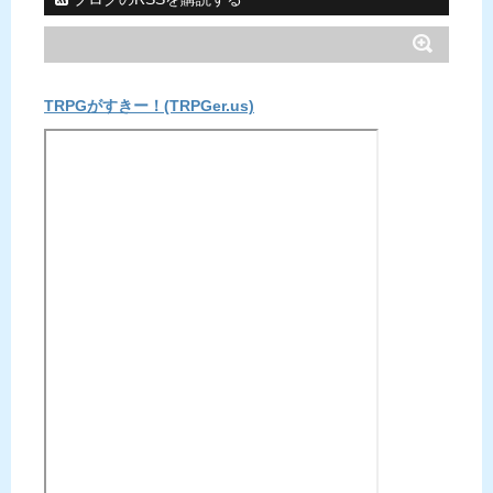
TRPGがすきー！(TRPGer.us)