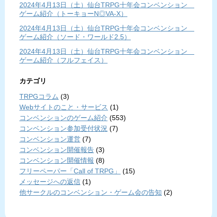
2024年4月13日（土）仙台TRPG十年会コンベンション
ゲーム紹介（トーキョーN◎VA-X）
2024年4月13日（土）仙台TRPG十年会コンベンション
ゲーム紹介（ソード・ワールド2.5）
2024年4月13日（土）仙台TRPG十年会コンベンション
ゲーム紹介（フルフェイス）
カテゴリ
TRPGコラム
(3)
Webサイトのこと・サービス
(1)
コンベンションのゲーム紹介
(553)
コンベンション参加受付状況
(7)
コンベンション運営
(7)
コンベンション開催報告
(3)
コンベンション開催情報
(8)
フリーペーパー「Call of TRPG」
(15)
メッセージへの返信
(1)
他サークルのコンベンション・ゲーム会の告知
(2)