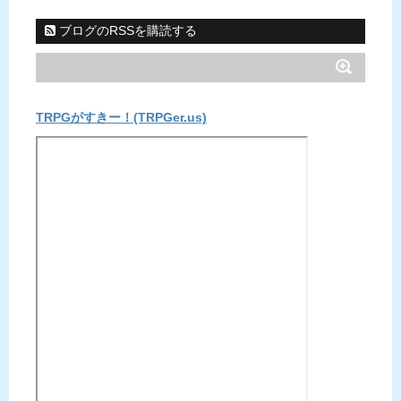
ブログのRSSを購読する
TRPGがすきー！(TRPGer.us)